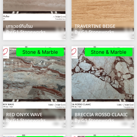
เทาเวอร์ทีนโรม
TRAVERTINE BEIGE
By G1 Stoneworks
By G1 Stoneworks
Stone & Marble
Stone & Marble
RED ONYX WAVE
BRECCIA ROSSO CLAAIC
By G1 Stoneworks
By G1 Stoneworks