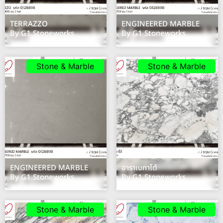
TERRAZZO
ENGINEERED MARBLE
By G1 Stoneworks
By G1 Stoneworks
Stone & Marble
Stone & Marble
ENGINEERED MARBLE
อาราเบกาโต้
By G1 Stoneworks
By G1 Stoneworks
Stone & Marble
Stone & Marble