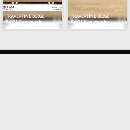
TRAVERTINE BEIGE
TRAVERTINE BEIGE
By G1 Stoneworks
By G1 Stoneworks
Quick
Matlab
Get In Touch
Links
Register
1st floor : Erawan
Main
Guest
Bangkok
494 10330 Phloen
Materials
Guest
Chit Rd, Lumphini,
Login
Blog
Pathum Wan,
About Us
Bangkok 10330
Events
Space
Contact
Open daily 10.00 -
At MATLAB, we