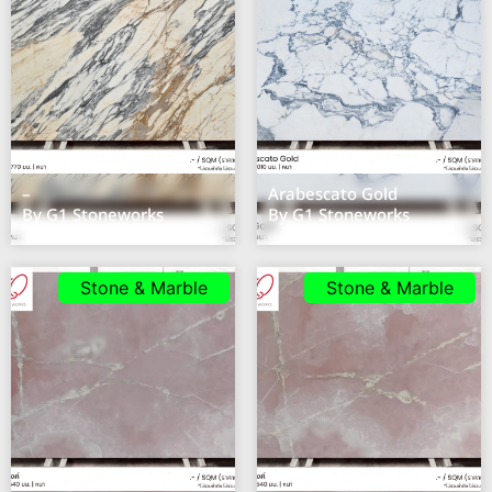
–
Arabescato Gold
By G1 Stoneworks
By G1 Stoneworks
Stone & Marble
Stone & Marble