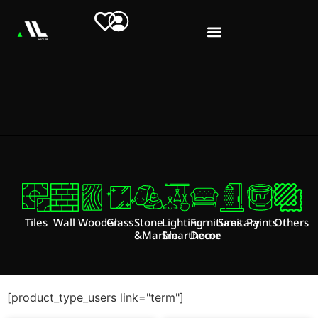
Tiles
Wall
Wooden
Glass
Stone
Lighting
Furnitures
Sanitary
Paints
Others
&Marble
Smarthome
Decor
[product_type_users link="term"]