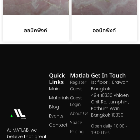
ออนิคพิงค์
ออนิคพิงค์
Quick
Matlab
Get In Touch
Links
Register
1st floor : Erawan
Main
Guest
Bangkok
494 10330 Phloen
Materials
Guest
Chit Rd, Lumphini,
Login
Blog
Pathum Wan,
About Us
Bangkok 10330
Events
Space
Contact
Open daily 10.00 -
At MATLAB, we
Pricing
19.00 hrs
believe that great