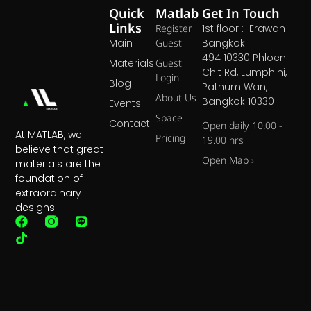
Quick
Matlab
Get In Touch
Links
Register
1st floor : Erawan
Main
Guest
Bangkok
494 10330 Phloen
Materials
Guest
Chit Rd, Lumphini,
Login
Blog
Pathum Wan,
About Us
Bangkok 10330
Events
Space
Contact
Open daily 10.00 -
At MATLAB, we
Pricing
19.00 hrs
believe that great
Open Map ›
materials are the
foundation of
extraordinary
designs.