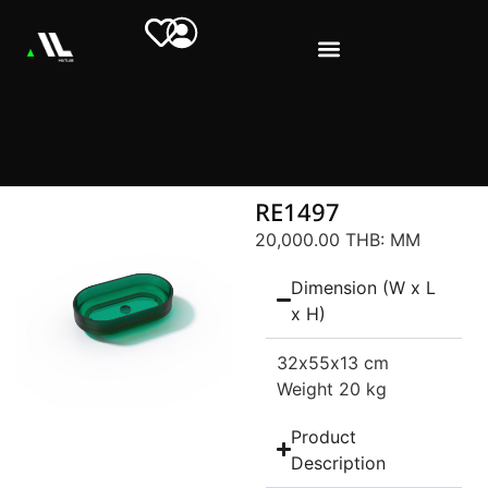
RE1497
20,000.00 THB
: MM
Dimension (W x L
x H)
32
x55
x13 cm
Weight 20 kg
Product
Description