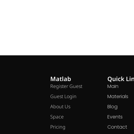
Matlab
Quick Li
Register Guest
Main
Guest Login
Materials
About Us
Blog
Space
Events
Pricing
Contact