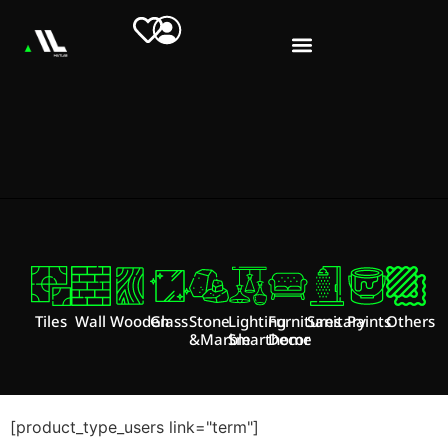
Tiles
Wall
Wooden
Glass
Stone
Lighting
Furnitures
Sanitary
Paints
Others
&Marble
Smarthome
Decor
[product_type_users link="term"]