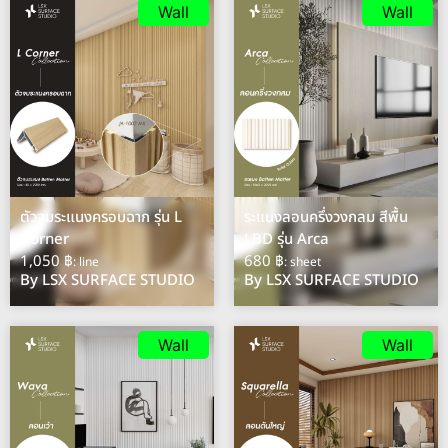
Wall
Wall
ตัวจบระแนงครอบฉาก รุ่น L
ระแนงลอนครึ่งวงกลม สีพื้น
Corner
LBD รุ่น Arca
1,050 ฿
680 ฿
: line
: sheet
By LSX SURFACE STUDIO
By LSX SURFACE STUDIO
Wall
Wall