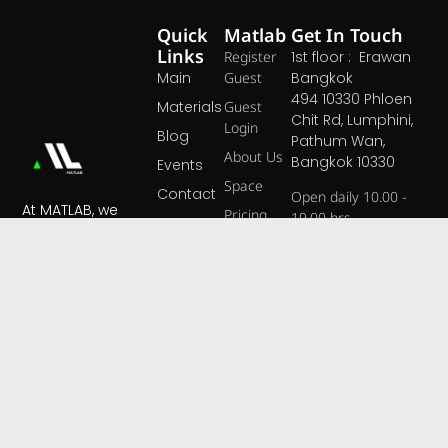
Quick
Matlab
Get In Touch
Links
Register
1st floor : Erawan
Main
Guest
Bangkok
494 10330 Phloen
Materials
Guest
Chit Rd, Lumphini,
Login
Blog
Pathum Wan,
About Us
Bangkok 10330
Events
Space
Contact
Open daily 10.00 -
At MATLAB, we
Pricing
19.00 hrs
believe that great
Open Map ›
materials are the
foundation of
extraordinary
designs.