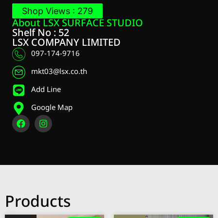
Shop Views : 279
About LSX SURFACE STUDIO
Shelf No : 52
LSX COMPANY LIMITED
097-174-9716
mkt03@lsx.co.th
Add Line
Google Map
Products