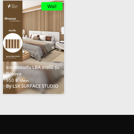
Wall
ระแนงลอนตัน LBA ลายไม้ รุ่น
Groova
550 ฿
: sheet
By LSX SURFACE STUDIO