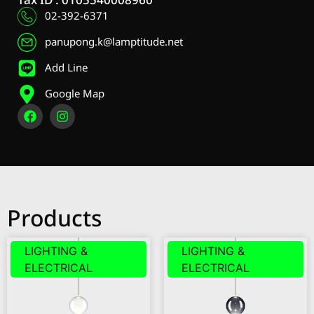
Tax ID : 0105540008960
02-392-6371
panupong.k@lamptitude.net
Add Line
Google Map
Products
LIGHTING &
LIGHTING &
ELECTRICAL
ELECTRICAL