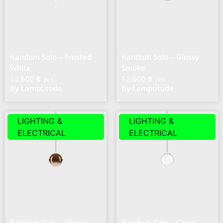
Random Solo – Frosted
Random Solo – Glossy
White
Smoke
12,600 ฿
12,600 ฿
: pcs.
: pcs.
By Lamptitude
By Lamptitude
LIGHTING &
LIGHTING &
ELECTRICAL
ELECTRICAL
Random Solo – Glossy
Random Solo – Clear