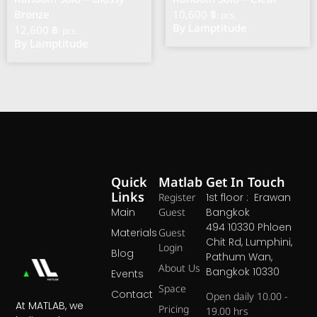
Bronze
10,600 ฿
: pcs.
By Lamptitude
12,600 ฿
: pcs.
By Lamptitude
Quick
Matlab
Get In Touch
Links
Register
1st floor : Erawan
Main
Guest
Bangkok
494 10330 Phloen
Materials
Guest
Chit Rd, Lumphini,
Login
Blog
Pathum Wan,
About Us
Bangkok 10330
Events
Space
Contact
Open daily 10.00 -
At MATLAB, we
Pricing
19.00 hrs