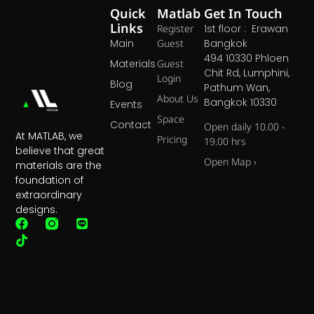
Quick
Matlab
Get In Touch
Links
Register
1st floor : Erawan
Main
Guest
Bangkok
494 10330 Phloen
Materials
Guest
Chit Rd, Lumphini,
Login
Blog
Pathum Wan,
About Us
Bangkok 10330
Events
Space
Contact
Open daily 10.00 -
At MATLAB, we
Pricing
19.00 hrs
believe that great
Open Map ›
materials are the
foundation of
extraordinary
designs.