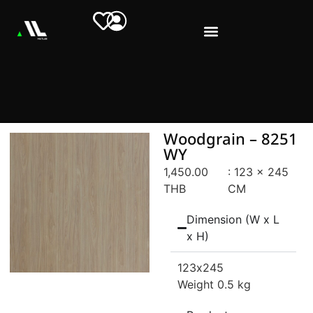
Woodgrain – 8251
WY
1,450.00
: 123 x 245
THB
CM
Dimension (W x L
x H)
123
x245
Weight 0.5 kg