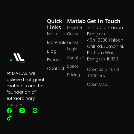
Quick
Matlab
Get In Touch
Links
Register
1st floor : Erawan
Main
Guest
Bangkok
494 10330 Phloen
Materials
Guest
Chit Rd, Lumphini,
Login
Blog
Pathum Wan,
About Us
Bangkok 10330
Events
Space
Contact
Open daily 10.00 -
At MATLAB, we
Pricing
19.00 hrs
believe that great
Open Map ›
materials are the
foundation of
extraordinary
designs.