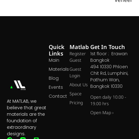
Veneer
Quick
Matlab
Get In Touch
Links
Register
1st floor : Erawan
Main
Guest
Bangkok
494 10330 Phloen
Materials
Guest
Chit Rd, Lumphini,
Login
Blog
Pathum Wan,
About Us
Bangkok 10330
Events
Space
Contact
Open daily 10.00 -
At MATLAB, we
Pricing
19.00 hrs
believe that great
Open Map ›
materials are the
foundation of
extraordinary
designs.