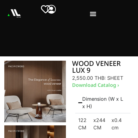
WOOD VENEER
LUX 9
2,550.00 THB
: SHEET
Download Catalog ›
Dimension (W x L
x H)
122
x244
x0.4
CM
CM
cm