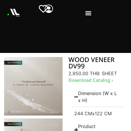
WOOD VENEER
DV99
2,950.00 THB
: SHEET
Download Catalog ›
Dimension (W x L
x H)
244 CM
x122 CM
Product