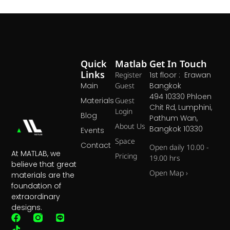
Quick
Matlab
Get In Touch
Links
Register
1st floor : Erawan
Main
Guest
Bangkok
494 10330 Phloen
Materials
Guest
Chit Rd, Lumphini,
Login
Blog
Pathum Wan,
About Us
Bangkok 10330
Events
Space
Contact
Open daily 10.00 -
At MATLAB, we
Pricing
19.00 hrs
believe that great
Open Map ›
materials are the
foundation of
extraordinary
designs.