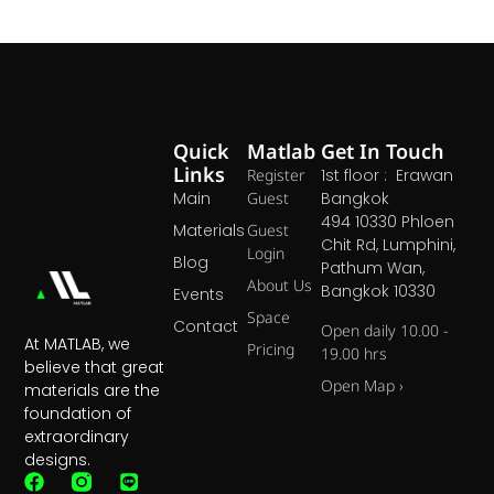
Quick
Matlab
Get In Touch
Links
Register
1st floor : Erawan
Main
Guest
Bangkok
494 10330 Phloen
Materials
Guest
Chit Rd, Lumphini,
Login
Blog
Pathum Wan,
About Us
Bangkok 10330
Events
Space
Contact
Open daily 10.00 -
At MATLAB, we
Pricing
19.00 hrs
believe that great
Open Map ›
materials are the
foundation of
extraordinary
designs.