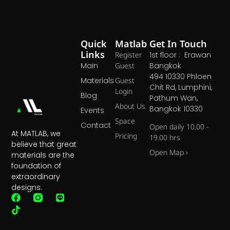
Quick
Matlab
Get In Touch
Links
Register
1st floor : Erawan
Main
Guest
Bangkok
494 10330 Phloen
Materials
Guest
Chit Rd, Lumphini,
Login
Blog
Pathum Wan,
About Us
Bangkok 10330
Events
Space
Contact
Open daily 10.00 -
At MATLAB, we
Pricing
19.00 hrs
believe that great
Open Map ›
materials are the
foundation of
extraordinary
designs.