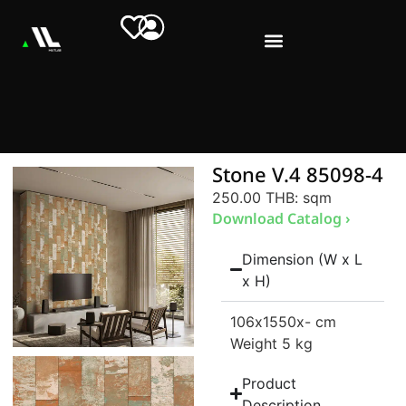
Stone V.4 85098-4
250.00 THB
: sqm
Download Catalog ›
Dimension (W x L
x H)
106
x1550
x- cm
Weight 5 kg
Product
Description