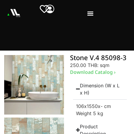
Stone V.4 85098-3
250.00 THB
: sqm
Download Catalog ›
Dimension (W x L
x H)
106
x1550
x- cm
Weight 5 kg
Product
Description