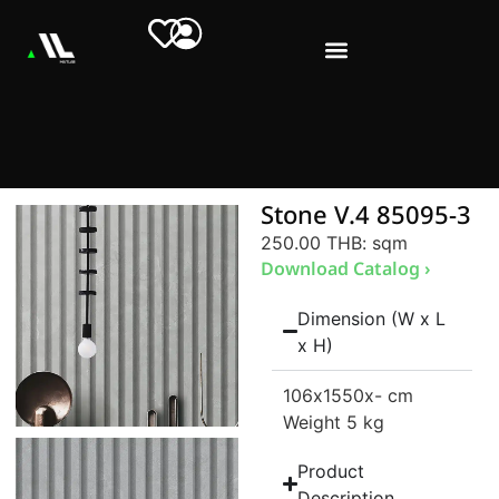
Stone V.4 85095-3
250.00 THB
: sqm
Download Catalog ›
Dimension (W x L
x H)
106
x1550
x- cm
Weight 5 kg
Product
Description