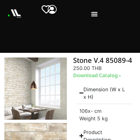
Stone V.4 85089-4
250.00 THB
Download Catalog ›
Dimension (W x L
x H)
106
x- cm
Weight 5 kg
Product
Description