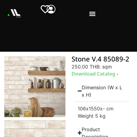
Stone V.4 85089-2
250.00 THB
: sqm
Download Catalog ›
Dimension (W x L
x H)
106
x1550
x- cm
Weight 5 kg
Product
Description