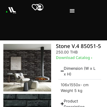
Stone V.4 85051-5
250.00 THB
Download Catalog ›
Dimension (W x L
x H)
106
x1550
x- cm
Weight 5 kg
Product
Description