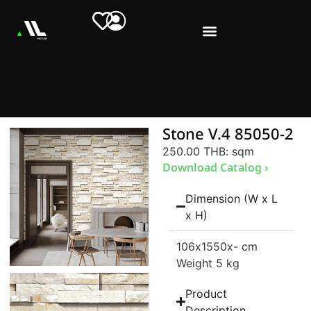
Stone V.4 85050-2
250.00 THB
: sqm
Download Catalog ›
Dimension (W x L
x H)
106
x1550
x- cm
Weight 5 kg
Product
Description