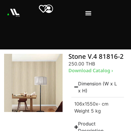
Stone V.4 81816-2
250.00 THB
Download Catalog ›
Dimension (W x L
x H)
106
x1550
x- cm
Weight 5 kg
Product
Description