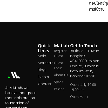
ตอบโจทย์ทุ
การใช้งาน
Quick
Matlab
Get In Touch
Links
Register
1st floor : Erawan
Main
Guest
Bangkok
494 10330 Phloen
Materials
Guest
Chit Rd, Lumphini,
Login
Blog
Pathum Wan,
About Us
Bangkok 10330
Events
Space
Contact
Open daily 10.00 -
At MATLAB, we
Pricing
19.00 hrs
believe that great
Open Map ›
materials are the
foundation of
extraordinary