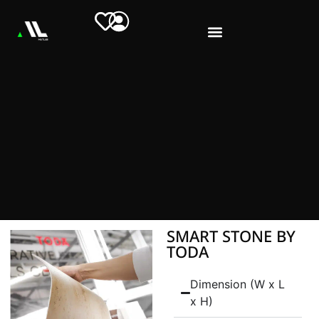
SMART STONE BY
TODA
Dimension (W x L
x H)