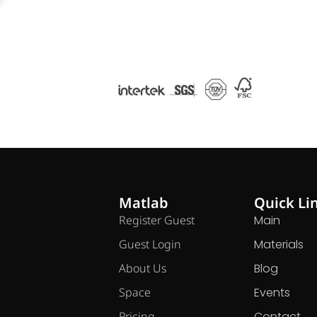
Matlab
Quick Li
Register Guest
Main
Guest Login
Materials
About Us
Blog
Space
Events
Pricing
Contact