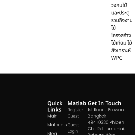
วงกบไม้
และประตู
รวมถึงงาน
ไม้
โครงสร้าง
ไม้เทียม ไม้
สังเคราะห์
WPC
Quick
Matlab
Get In Touch
Links
Register
1st floor : Erawan
Main
Guest
Bangkok
494 10330 Phloen
Materials
Guest
Chit Rd, Lumphini,
Login
Blog