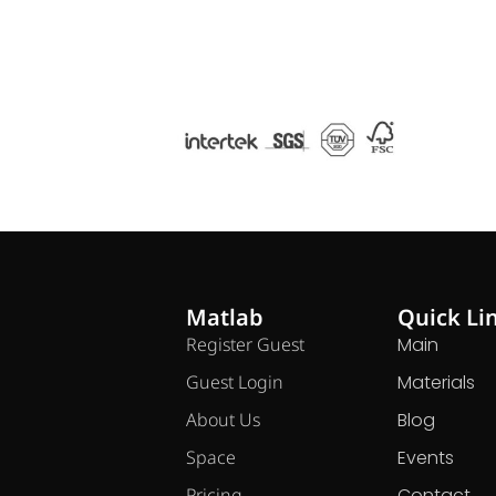
Matlab
Quick Li
Register Guest
Main
Guest Login
Materials
About Us
Blog
Space
Events
Pricing
Contact