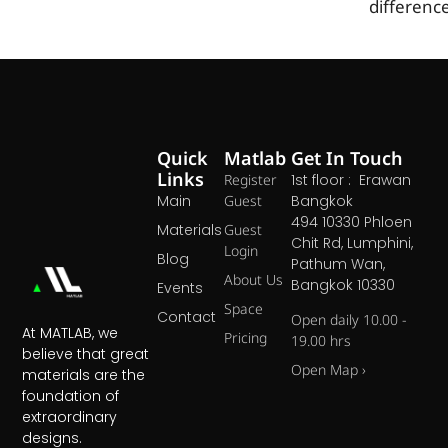
differenc
Quick
Matlab
Get In Touch
Links
Register
1st floor : Erawan
Main
Guest
Bangkok
494 10330 Phloen
Materials
Guest
Chit Rd, Lumphini,
Login
Blog
Pathum Wan,
About Us
Bangkok 10330
Events
Space
Contact
Open daily 10.00 -
At MATLAB, we
Pricing
19.00 hrs
believe that great
Open Map ›
materials are the
foundation of
extraordinary
designs.