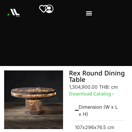
Rex Round Dining
Table
1,304,900.00 THB
: cm
Download Catalog ›
Dimension (W x L
x H)
107
x296
x76.5 cm