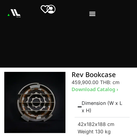
Rev Bookcase
459,900.00 THB
: cm
Download Catalog ›
Dimension (W x L
x H)
42
x182
x188 cm
Weight 130 kg