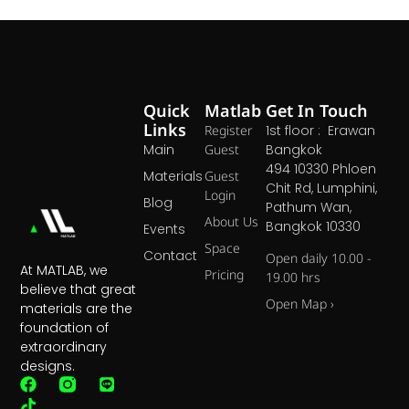
Quick
Matlab
Get In Touch
Links
Register
1st floor : Erawan
Main
Guest
Bangkok
494 10330 Phloen
Materials
Guest
Chit Rd, Lumphini,
Login
Blog
Pathum Wan,
About Us
Bangkok 10330
Events
Space
Contact
Open daily 10.00 -
At MATLAB, we
Pricing
19.00 hrs
believe that great
Open Map ›
materials are the
foundation of
extraordinary
designs.