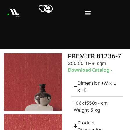
PREMIER 81236-7
250.00 THB
: sqm
Download Catalog ›
Dimension (W x L
x H)
106
x1550
x- cm
Weight 5 kg
Product
Description