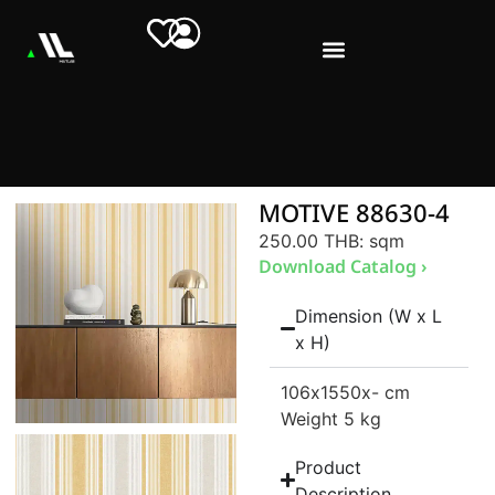
MOTIVE 88630-4
250.00 THB
: sqm
Download Catalog ›
Dimension (W x L
x H)
106
x1550
x- cm
Weight 5 kg
Product
Description