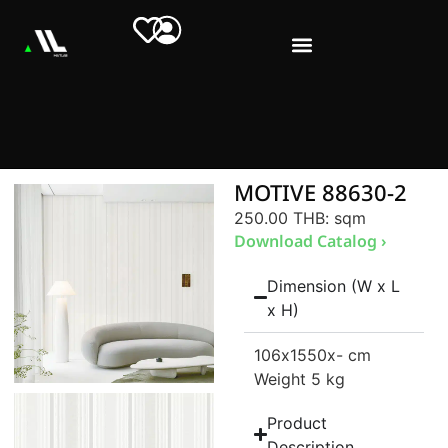
MOTIVE 88630-2
250.00 THB
: sqm
Download Catalog ›
Dimension (W x L
x H)
106
x1550
x- cm
Weight 5 kg
Product
Description