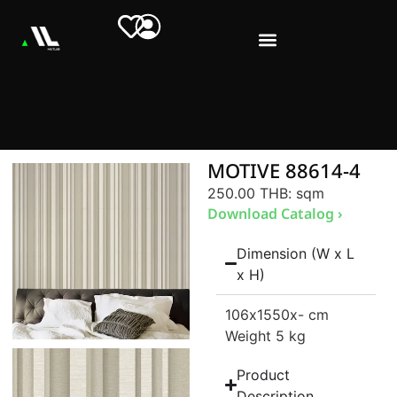
MOTIVE 88614-4
250.00 THB
: sqm
Download Catalog ›
Dimension (W x L
x H)
106
x1550
x- cm
Weight 5 kg
Product
Description