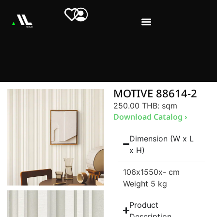
MOTIVE 88614-2
250.00 THB
: sqm
Download Catalog ›
Dimension (W x L
x H)
106
x1550
x- cm
Weight 5 kg
Product
Description