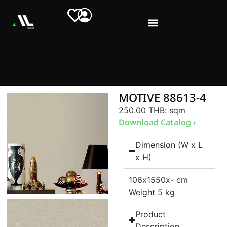
MOTIVE 88613-4
250.00 THB
: sqm
Download Catalog ›
Dimension (W x L
x H)
106
x1550
x- cm
Weight 5 kg
Product
Description