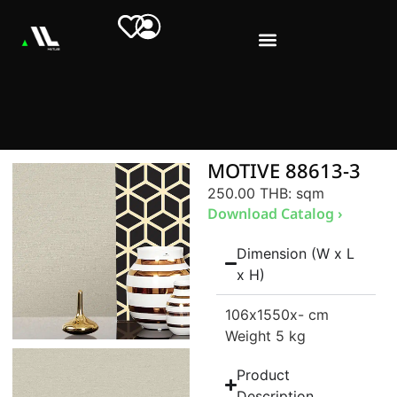
MOTIVE 88613-3
250.00 THB
: sqm
Download Catalog ›
Dimension (W x L
x H)
106
x1550
x- cm
Weight 5 kg
Product
Description