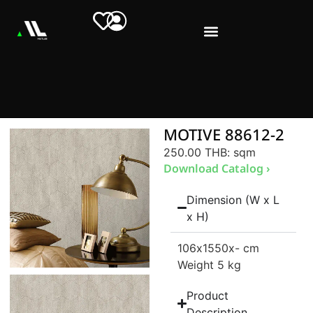
MOTIVE 88612-2
250.00 THB
: sqm
Download Catalog ›
Dimension (W x L
x H)
106
x1550
x- cm
Weight 5 kg
Product
Description