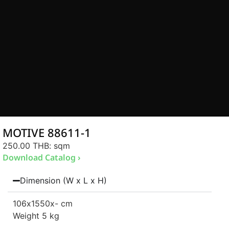
MOTIVE 88611-1
250.00 THB
: sqm
Download Catalog ›
Dimension (W x L x H)
106
x1550
x- cm
Weight 5 kg