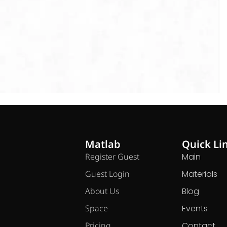
Matlab
Quick Li
Register Guest
Main
Guest Login
Materials
About Us
Blog
Space
Events
Pricing
Contact