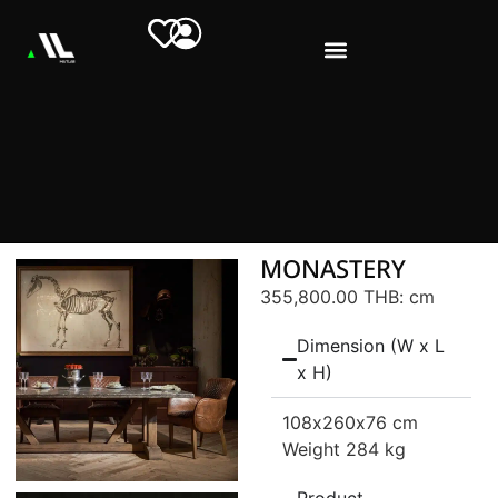
MONASTERY
355,800.00 THB
: cm
Dimension (W x L
x H)
108
x260
x76 cm
Weight 284 kg