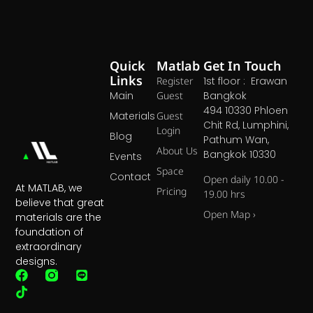
Quick
Matlab
Get In Touch
Links
Register
1st floor : Erawan
Main
Guest
Bangkok
494 10330 Phloen
Materials
Guest
Chit Rd, Lumphini,
Login
Blog
Pathum Wan,
About Us
Bangkok 10330
Events
Space
Contact
Open daily 10.00 -
At MATLAB, we
Pricing
19.00 hrs
believe that great
Open Map ›
materials are the
foundation of
extraordinary
designs.