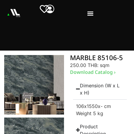
MARBLE 85106-5
250.00 THB
: sqm
Download Catalog ›
Dimension (W x L
x H)
106
x1550
x- cm
Weight 5 kg
Product
Description