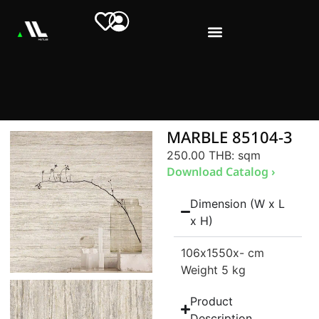
MARBLE 85104-3
250.00 THB
: sqm
Download Catalog ›
Dimension (W x L
x H)
106
x1550
x- cm
Weight 5 kg
Product
Description