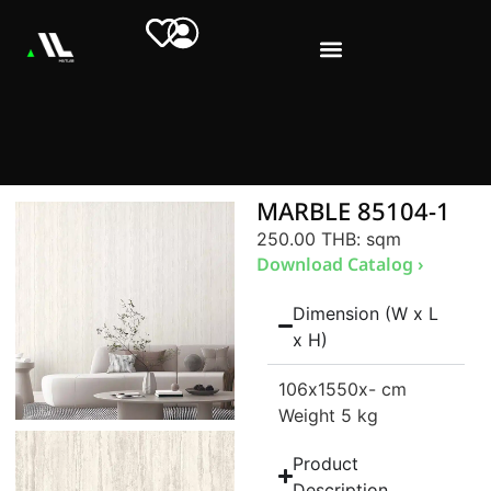
MARBLE 85104-1
250.00 THB
: sqm
Download Catalog ›
Dimension (W x L
x H)
106
x1550
x- cm
Weight 5 kg
Product
Description