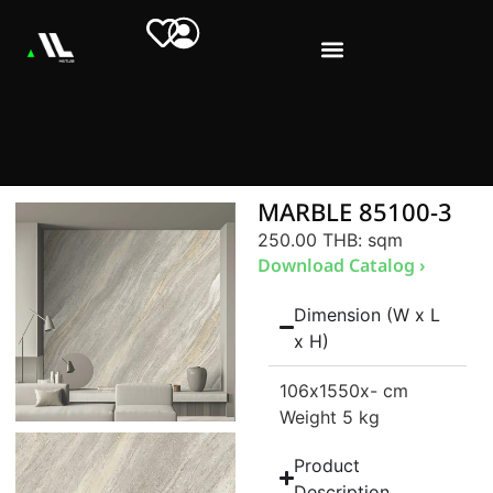
MARBLE 85100-3
250.00 THB
: sqm
Download Catalog ›
Dimension (W x L
x H)
106
x1550
x- cm
Weight 5 kg
Product
Description