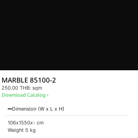
MARBLE 85100-2
250.00 THB
: sqm
Download Catalog ›
Dimension (W x L x H)
106
x1550
x- cm
Weight 5 kg