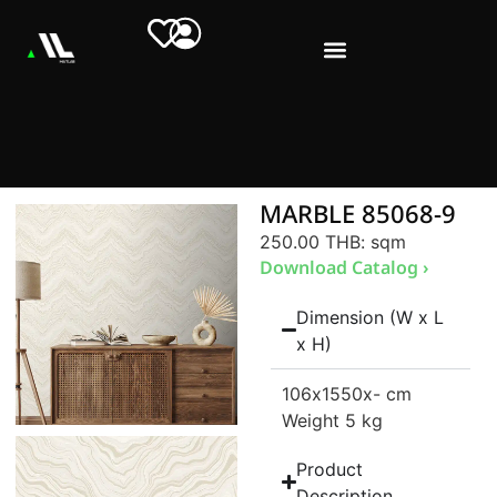
MARBLE 85068-9
250.00 THB
: sqm
Download Catalog ›
Dimension (W x L
x H)
106
x1550
x- cm
Weight 5 kg
Product
Description