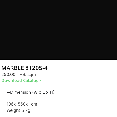
MARBLE 81205-4
250.00 THB
: sqm
Download Catalog ›
Dimension (W x L x H)
106
x1550
x- cm
Weight 5 kg