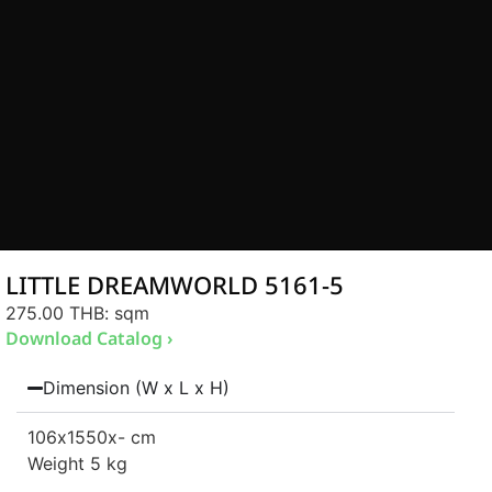
LITTLE DREAMWORLD 5161-5
275.00 THB
: sqm
Download Catalog ›
Dimension (W x L x H)
106
x1550
x- cm
Weight 5 kg