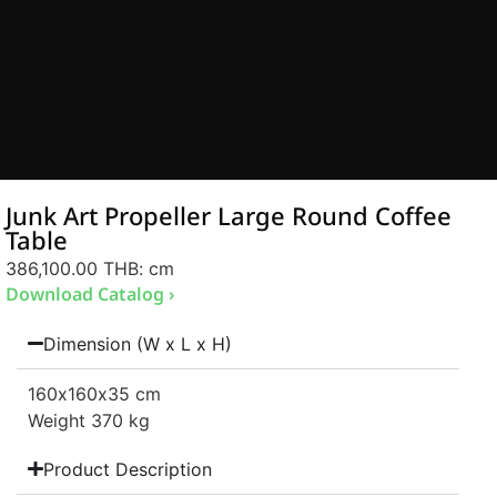
Junk Art Propeller Large Round Coffee
Table
386,100.00 THB
: cm
Download Catalog ›
Dimension (W x L x H)
160
x160
x35 cm
Weight 370 kg
Product Description