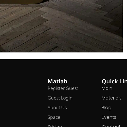
Matlab
Quick Li
Register Guest
Main
Guest Login
Materials
About Us
Blog
Space
Events
Pricing
Contact