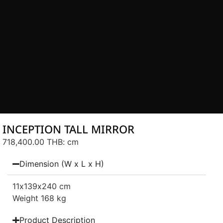
INCEPTION TALL MIRROR
718,400.00 THB
: cm
Dimension (W x L x H)
11
x139
x240 cm
Weight 168 kg
Product Description