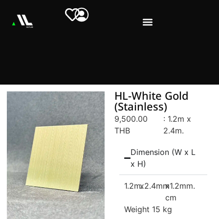
HL-White Gold
(Stainless)
9,500.00
: 1.2m x
THB
2.4m.
Dimension (W x L
x H)
1.2m.
x2.4mm
x1.2mm.
cm
Weight 15 kg