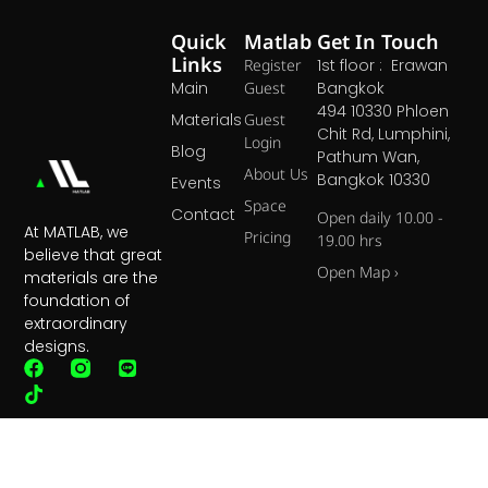
Quick
Matlab
Get In Touch
Links
Register
1st floor : Erawan
Main
Guest
Bangkok
494 10330 Phloen
Materials
Guest
Chit Rd, Lumphini,
Login
Blog
Pathum Wan,
About Us
Bangkok 10330
Events
Space
Contact
Open daily 10.00 -
At MATLAB, we
Pricing
19.00 hrs
believe that great
Open Map ›
materials are the
foundation of
extraordinary
designs.