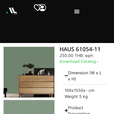
HAUS 61054-11
250.00 THB
: sqm
Download Catalog ›
Dimension (W x L
x H)
106
x1550
x- cm
Weight 5 kg
Product
Description