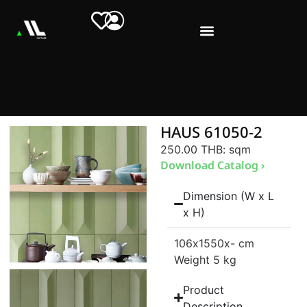
HAUS 61050-2
250.00 THB
: sqm
Download Catalog ›
Dimension (W x L
x H)
106
x1550
x- cm
Weight 5 kg
Product
Description